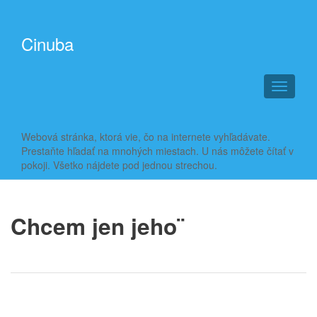
Cinuba
T
o
g
g
Webová stránka, ktorá vie, čo na internete vyhľadávate.
l
Prestaňte hľadať na mnohých miestach. U nás môžete čítať v
e
pokoji. Všetko nájdete pod jednou strechou.
n
a
v
i
Chcem jen jeho¨
g
a
t
i
o
n