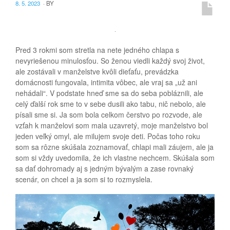
8. 5. 2023
·
BY
Pred 3 rokmi som stretla na nete jedného chlapa s
nevyriešenou minulosťou. So ženou viedli každý svoj život,
ale zostávali v manželstve kvôli dieťaťu, prevádzka
domácnosti fungovala, intimita vôbec, ale vraj sa „už ani
nehádali“. V podstate hneď sme sa do seba pobláznili, ale
celý ďalší rok sme to v sebe dusili ako tabu, nič nebolo, ale
písali sme si. Ja som bola celkom čerstvo po rozvode, ale
vzťah k manželovi som mala uzavretý, moje manželstvo bol
jeden veľký omyl, ale milujem svoje deti. Počas toho roku
som sa rôzne skúšala zoznamovať, chlapi mali záujem, ale ja
som si vždy uvedomila, že ich vlastne nechcem. Skúšala som
sa dať dohromady aj s jedným bývalým a zase rovnaký
scenár, on chcel a ja som si to rozmyslela.