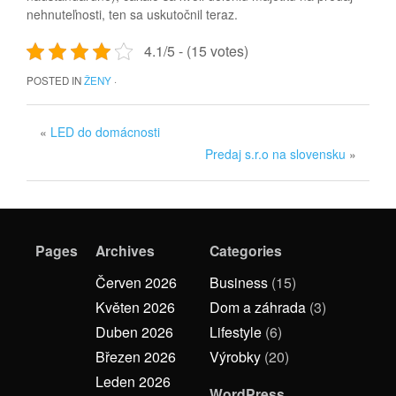
nehnuteľnosti, ten sa uskutočnil teraz.
4.1/5 - (15 votes)
POSTED IN
ŽENY
·
«
LED do domácnosti
Predaj s.r.o na slovensku
»
Pages
Archives
Categories
Červen 2026
Business
(15)
Květen 2026
Dom a záhrada
(3)
Duben 2026
Lifestyle
(6)
Březen 2026
Výrobky
(20)
Leden 2026
WordPress