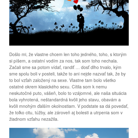
Došlo mi, že vlastne chcem len toho jedného, ​​toho, s ktorým
si píšem, a ostatní vodím za nos, tak som toho nechala.
Začali sme sa potom vídať, randiť … dosť dlho trvalo, kým
sme spolu boli v posteli, takže to ani nejde nazvať tak, že by
to bol vzťah založený na sexe. Vlastne tam bolo všetko
ostatné okrem klasického sexu. Cítila som k nemu
neskutočné puto, vášeň, bolo to vzájomné, ale naša situácia
bola vyhrotená, neštandardná kvôli jeho stavu, obavám a
kvôli mnohým ďalším okolnostiam. V podstate sa dá povedať,
že toľko citu, túžby, ale zároveň aj bolesti a utrpenia som v
žiadnom vzťahu nezažila.