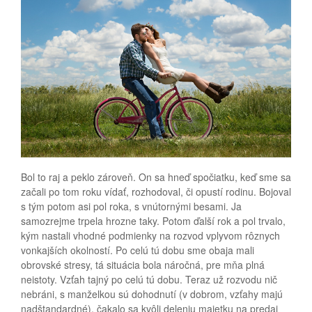
Bol to raj a peklo zároveň. On sa hneď spočiatku, keď sme sa
začali po tom roku vídať, rozhodoval, či opustí rodinu. Bojoval
s tým potom asi pol roka, s vnútornými besami. Ja
samozrejme trpela hrozne taky. Potom ďalší rok a pol trvalo,
kým nastali vhodné podmienky na rozvod vplyvom rôznych
vonkajších okolností. Po celú tú dobu sme obaja mali
obrovské stresy, tá situácia bola náročná, pre mňa plná
neistoty. Vzťah tajný po celú tú dobu. Teraz už rozvodu nič
nebráni, s manželkou sú dohodnutí (v dobrom, vzťahy majú
nadštandardné), čakalo sa kvôli deleniu majetku na predaj