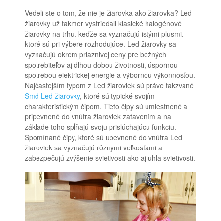
Vedeli ste o tom, že nie je žiarovka ako žiarovka? Led
žiarovky už takmer vystriedali klasické halogénové
žiarovky na trhu, keďže sa vyznačujú istými plusmi,
ktoré sú pri výbere rozhodujúce. Led žiarovky sa
vyznačujú okrem priaznivej ceny pre bežných
spotrebiteľov aj dlhou dobou životnosti, úspornou
spotrebou elektrickej energie a výbornou výkonnosťou.
Najčastejším typom z Led žiaroviek sú práve takzvané
Smd Led žiarovky
, ktoré sú typické svojím
charakteristickým čipom. Tieto čipy sú umiestnené a
pripevnené do vnútra žiaroviek zatavením a na
základe toho spĺňajú svoju prislúchajúcu funkciu.
Spomínané čipy, ktoré sú upevnené do vnútra Led
žiaroviek sa vyznačujú rôznymi veľkosťami a
zabezpečujú zvýšenie svietivosti ako aj uhla svietivosti.