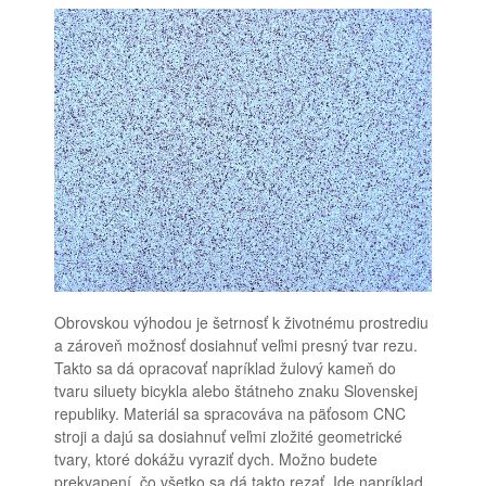
Obrovskou výhodou je šetrnosť k životnému prostrediu
a zároveň možnosť dosiahnuť veľmi presný tvar rezu.
Takto sa dá opracovať napríklad žulový kameň do
tvaru siluety bicykla alebo štátneho znaku Slovenskej
republiky. Materiál sa spracováva na päťosom CNC
stroji a dajú sa dosiahnuť veľmi zložité geometrické
tvary, ktoré dokážu vyraziť dych. Možno budete
prekvapení, čo všetko sa dá takto rezať. Ide napríklad