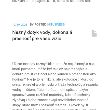
blízkych len to najlepšie. To, čo za to skutočne stojí.
12. 10. 2025
·
BY
POSTED IN
BUSINESS
·
Nežný dotyk vody, dokonalá
presnosť pre vaše vízie
Už ste niekedy rozmýšľali o tom, že najúčinnejšia sila,
ktorú poznáme, môže byť taktiež najpresnejšia a
dokáže prejsť cez oceľ alebo kameň s presnosťou ako
hodinár? Nie je to len fikcia, ale skutočnosť, ktorú do
sveta remesiel a priemyslu prináša technológia rezania
vodným lúčom. Táto metóda mení spôsob, akým
spracovávame rozličné materiály, kde iné techniky
zlyhávajú alebo zanechávajú nevzhľadné tepelné
stopy, ktoré môžu poškodiť materiál. Človek by si