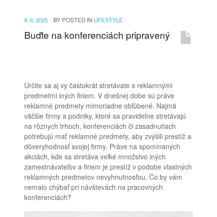
8. 6. 2025
·
BY
POSTED IN
LIFESTYLE
·
Buďte na konferenciách pripravený
Určite sa aj vy častokrát stretávate s reklamnými
predmetmi iných firiem. V dnešnej dobe sú práve
reklamné predmety mimoriadne obľúbené. Najmä
väčšie firmy a podniky, ktoré sa pravidelne stretávajú
na rôznych trhoch, konferenciách či zasadnutiach
potrebujú mať reklamné predmety, aby zvýšili prestíž a
dôveryhodnosť svojej firmy. Práve na spomínaných
akciách, kde sa stretáva veľké množstvo iných
zamestnávateľov a firiem je prestíž v podobe vlastných
reklamných predmetov nevyhnutnosťou. Čo by vám
nemalo chýbať pri návštevách na pracovných
konferenciách?