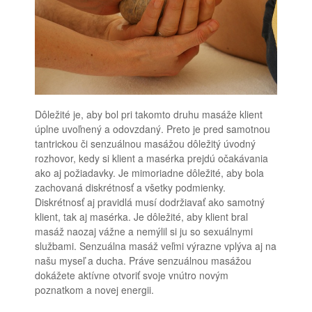
Dôležité je, aby bol pri takomto druhu masáže klient
úplne uvoľnený a odovzdaný. Preto je pred samotnou
tantrickou či senzuálnou masážou dôležitý úvodný
rozhovor, kedy si klient a masérka prejdú očakávania
ako aj požiadavky. Je mimoriadne dôležité, aby bola
zachovaná diskrétnosť a všetky podmienky.
Diskrétnosť aj pravidlá musí dodržiavať ako samotný
klient, tak aj masérka. Je dôležité, aby klient bral
masáž naozaj vážne a nemýlil si ju so sexuálnymi
službami. Senzuálna masáž veľmi výrazne vplýva aj na
našu myseľ a ducha. Práve senzuálnou masážou
dokážete aktívne otvoriť svoje vnútro novým
poznatkom a novej energii.