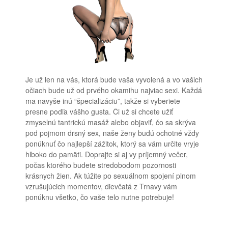
Je už len na vás, ktorá bude vaša vyvolená a vo vašich
očiach bude už od prvého okamihu najviac sexi. Každá
ma navyše inú “špecializáciu”, takže si vyberiete
presne podľa vášho gusta. Či už si chcete užiť
zmyselnú tantrickú masáž alebo objaviť, čo sa skrýva
pod pojmom drsný sex, naše ženy budú ochotné vždy
ponúknuť čo najlepší zážitok, ktorý sa vám určite vryje
hlboko do pamäti. Doprajte si aj vy príjemný večer,
počas ktorého budete stredobodom pozornosti
krásnych žien. Ak túžite po sexuálnom spojení plnom
vzrušujúcich momentov, dievčatá z Trnavy vám
ponúknu všetko, čo vaše telo nutne potrebuje!