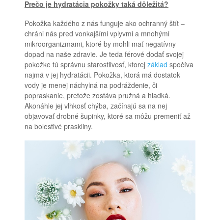
Prečo je hydratácia pokožky taká dôležitá?
Pokožka každého z nás funguje ako ochranný štít –
chráni nás pred vonkajšími vplyvmi a mnohými
mikroorganizmami, ktoré by mohli mať negatívny
dopad na naše zdravie. Je teda férové dodať svojej
pokožke tú správnu starostlivosť, ktorej
základ
spočíva
najmä v jej hydratácii. Pokožka, ktorá má dostatok
vody je menej náchylná na podráždenie, či
popraskanie, pretože zostáva pružná a hladká.
Akonáhle jej vlhkosť chýba, začínajú sa na nej
objavovať drobné šupinky, ktoré sa môžu premeniť až
na bolestivé praskliny.