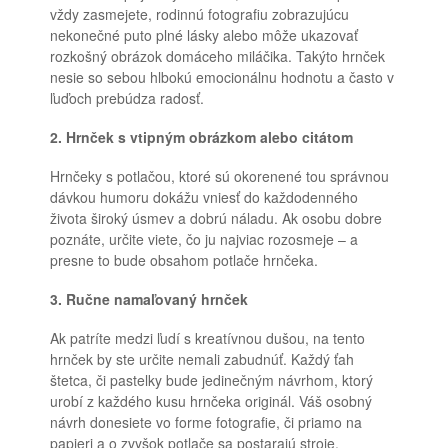
vždy zasmejete, rodinnú fotografiu zobrazujúcu
nekonečné puto plné lásky alebo môže ukazovať
rozkošný obrázok domáceho miláčika. Takýto hrnček
nesie so sebou hlbokú emocionálnu hodnotu a často v
ľuďoch prebúdza radosť.
2. Hrnček s vtipným obrázkom alebo citátom
Hrnčeky s potlačou, ktoré sú okorenené tou správnou
dávkou humoru dokážu vniesť do každodenného
života široký úsmev a dobrú náladu. Ak osobu dobre
poznáte, určite viete, čo ju najviac rozosmeje – a
presne to bude obsahom potlače hrnčeka.
3. Ručne namaľovaný hrnček
Ak patríte medzi ľudí s kreatívnou dušou, na tento
hrnček by ste určite nemali zabudnúť. Každý ťah
štetca, či pastelky bude jedinečným návrhom, ktorý
urobí z každého kusu hrnčeka originál. Váš osobný
návrh donesiete vo forme fotografie, či priamo na
papieri a o zvyšok potlače sa postarajú stroje.