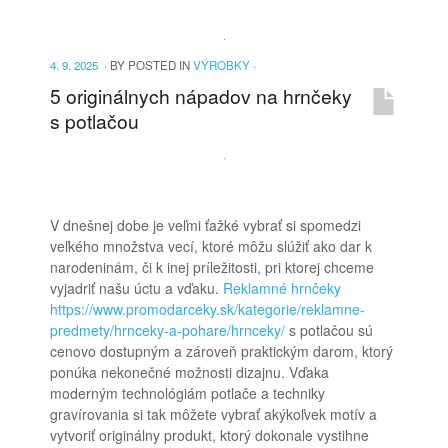
4. 9. 2025
·
BY
POSTED IN
VÝROBKY
·
5 originálnych nápadov na hrnčeky
s potlačou
V dnešnej dobe je veľmi ťažké vybrať si spomedzi
veľkého množstva vecí, ktoré môžu slúžiť ako dar k
narodeninám, či k inej príležitosti, pri ktorej chceme
vyjadriť našu úctu a vďaku.
Reklamné hrnčeky
https://www.promodarceky.sk/kategorie/reklamne-
predmety/hrnceky-a-pohare/hrnceky/
s potlačou sú
cenovo dostupným a zároveň praktickým darom, ktorý
ponúka nekonečné možnosti dizajnu. Vďaka
moderným technológiám potlače a techniky
gravírovania si tak môžete vybrať akýkoľvek motív a
vytvoriť originálny produkt, ktorý dokonale vystihne