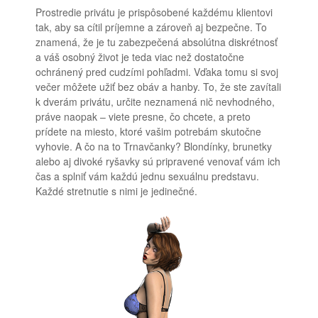
Prostredie privátu je prispôsobené každému klientovi
tak, aby sa cítil príjemne a zároveň aj bezpečne. To
znamená, že je tu zabezpečená absolútna diskrétnosť
a váš osobný život je teda viac než dostatočne
ochránený pred cudzími pohľadmi. Vďaka tomu si svoj
večer môžete užiť bez obáv a hanby. To, že ste zavítali
k dverám privátu, určite neznamená nič nevhodného,
práve naopak – viete presne, čo chcete, a preto
prídete na miesto, ktoré vašim potrebám skutočne
vyhovie. A čo na to Trnavčanky? Blondínky, brunetky
alebo aj divoké ryšavky sú pripravené venovať vám ich
čas a splniť vám každú jednu sexuálnu predstavu.
Každé stretnutie s nimi je jedinečné.