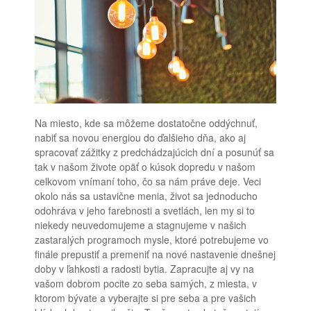
Na miesto, kde sa môžeme dostatočne oddýchnuť,
nabiť sa novou energiou do ďalšieho dňa, ako aj
spracovať zážitky z predchádzajúcich dní a posunúť sa
tak v našom živote opäť o kúsok dopredu v našom
celkovom vnímaní toho, čo sa nám práve deje.
Veci
okolo nás sa ustavične menia, život sa jednoducho
odohráva v jeho farebnosti a svetlách, len my si to
niekedy neuvedomujeme a stagnujeme v našich
zastaralých programoch mysle, ktoré potrebujeme vo
finále prepustiť a premeniť na nové nastavenie dnešnej
doby v ľahkosti a radosti bytia. Zapracujte aj vy na
vašom dobrom pocite zo seba samých, z miesta, v
ktorom bývate a vyberajte si pre seba a pre vašich