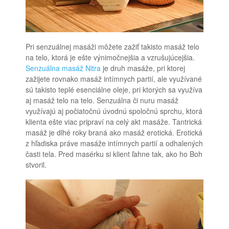
Pri senzuálnej masáži môžete zažiť takisto masáž telo
na telo, ktorá je ešte výnimočnejšia a vzrušujúcejšia.
Senzuálna masáž Nitra
je druh masáže, pri ktorej
zažijete rovnako masáž intímnych partií, ale využívané
sú takisto teplé esenciálne oleje, pri ktorých sa využíva
aj masáž telo na telo. Senzuálna či nuru masáž
využívajú aj počiatočnú úvodnú spoločnú sprchu, ktorá
klienta ešte viac pripraví na celý akt masáže.
Tantrická
masáž je dlhé roky braná ako masáž erotická. Erotická
z hľadiska práve masáže intímnych partií a odhalených
časti tela. Pred masérku si klient ľahne tak, ako ho Boh
stvoril.