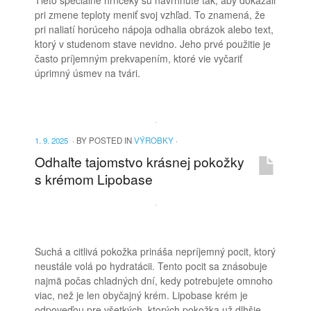
Tieto špeciálne hrnčeky sú navrhnuté tak, aby dokázali
pri zmene teploty meniť svoj vzhľad. To znamená, že
pri naliatí horúceho nápoja odhalia obrázok alebo text,
ktorý v studenom stave nevidno. Jeho prvé použitie je
často príjemným prekvapením, ktoré vie vyčariť
úprimný úsmev na tvári.
1. 9. 2025
·
BY
POSTED IN
VÝROBKY
·
Odhaľte tajomstvo krásnej pokožky
s krémom Lipobase
Suchá a citlivá pokožka prináša nepríjemný pocit, ktorý
neustále volá po hydratácii. Tento pocit sa znásobuje
najmä počas chladných dní, kedy potrebujete omnoho
viac, než je len obyčajný krém. Lipobase krém je
odpoveďou pre všetkých, ktorých pokožka už dlhšie