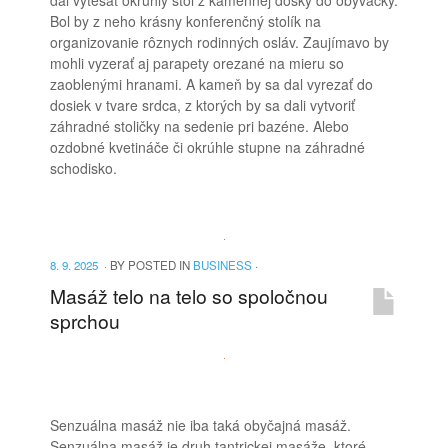
Bol by z neho krásny konferenčný stolík na
organizovanie rôznych rodinných osláv. Zaujímavo by
mohli vyzerať aj parapety orezané na mieru so
zaoblenými hranami. A kameň by sa dal vyrezať do
dosiek v tvare srdca, z ktorých by sa dali vytvoriť
záhradné stoličky na sedenie pri bazéne. Alebo
ozdobné kvetináče či okrúhle stupne na záhradné
schodisko.
8. 9. 2025
·
BY
POSTED IN
BUSINESS
·
Masáž telo na telo so spoločnou
sprchou
Senzuálna masáž nie iba taká obyčajná masáž.
Senzuálna masáž je druh tantrickej masáže, ktoré