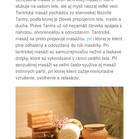
sľubuje na vašom tele, ale aj mysli naozaj veľké veci.
Tantrická masáž pochádza zo starovekej filozofie
Tantry, podľa ktorej je človek prepojením tela, mysle a
ducha. Práve Tantra už od nepamäti človeka spájala s
nahotou, otvorenosťou a odovzdaním. Tantrická
masáž sa preto prejavuje masážou,
pri
i ktorej je klient
plne odhalený a odovzdaný do rúk masérky. Pri
tantrickej masáži sú samozrejmosťou nežné a láskavé
dotyky, ktoré sú vykonávané v rámci celého tela. Pri
senzuálnej masáži sa veľmi často využíva aj masáž
intímnych partií, pri ktorej klient zažije mimoriadne
vzrušenie, uvoľnenie a relaxáciu.