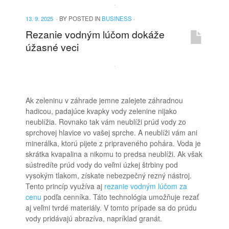
13. 9. 2025
·
BY
POSTED IN
BUSINESS
·
Rezanie vodným lúčom dokáže
úžasné veci
Ak zeleninu v záhrade jemne zalejete záhradnou
hadicou, padajúce kvapky vody zelenine nijako
neublížia. Rovnako tak vám neublíži prúd vody zo
sprchovej hlavice vo vašej sprche. A neublíži vám ani
minerálka, ktorú pijete z pripraveného pohára. Voda je
skrátka kvapalina a nikomu to predsa neublíži. Ak však
sústredíte prúd vody do veľmi úzkej štrbiny pod
vysokým tlakom, získate nebezpečný rezný nástroj.
Tento princíp využíva aj
rezanie vodným lúčom za
cenu
podľa cenníka. Táto technológia umožňuje rezať
aj veľmi tvrdé materiály. V tomto prípade sa do prúdu
vody pridávajú abrazíva, napríklad granát.