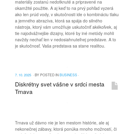
materiály zostanú nedotknuté a pripravené na
okamžité použitie. A aj keď to na prvý pohľad vyzerá
ako len prúd vody, v skutočnosti ide o kombináciu tlaku
a jemného abrazíva, ktorá sa spája do silného
nástroja, ktorý vám umožňuje uskutočniť akékoľvek, aj
tie najodvážnejšie dizajny, ktoré by iné metódy mohli
navždy nechať len v nedosiahnuteľnej predstave. A to
je skutočnosť. Vaša predstava sa stane realitou.
7. 10. 2025
·
BY
POSTED IN
BUSINESS
·
Diskrétny svet vášne v srdci mesta
Trnava
Trnava už dávno nie je len mestom histórie, ale aj
nekonečnej zábavy, ktorá ponúka mnoho možností, či