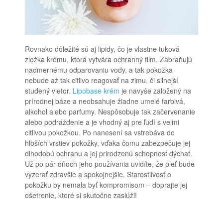
Rovnako dôležité sú aj lipidy, čo je vlastne tuková
zložka krému, ktorá vytvára ochranný film. Zabraňujú
nadmernému odparovaniu vody, a tak pokožka
nebude až tak citlivo reagovať na zimu, či silnejší
studený vietor.
Lipobase krém
je navyše založený na
prírodnej báze a neobsahuje žiadne umelé farbivá,
alkohol alebo parfumy. Nespôsobuje tak začervenanie
alebo podráždenie a je vhodný aj pre ľudí s veľmi
citlivou pokožkou. Po nanesení sa vstrebáva do
hlbších vrstiev pokožky, vďaka čomu zabezpečuje jej
dlhodobú ochranu a jej prirodzenú schopnosť dýchať.
Už po pár dňoch jeho používania uvidíte, že pleť bude
vyzerať zdravšie a spokojnejšie. Starostlivosť o
pokožku by nemala byť kompromisom – doprajte jej
ošetrenie, ktoré si skutočne zaslúži!