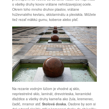
o všetky druhy kovov vrátane nehrdzavejúcej ocele.
Okrem toho mnoho druhov plastov, vrátane
húževnatého kevlaru, sklolaminátu a plexiskla. Môžete
tiež rezať mäkkú gumu, koberce alebo plsť.
Na rezanie vodným lúčom je vhodné aj sklo,
nepriestrelné sklo, laminát, drevotrieska, keramické
dlaždice a všetky druhy kameňa ako žula, kremenec,
čadič, mramor atď.
Stolová doska.
Osobne by som si
dal vytesať okrúhly stôl z kamennej dosky do obývačky.