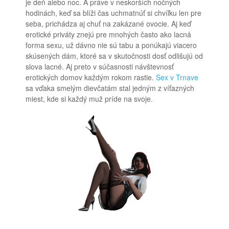
je deň alebo noc. A práve v neskorších nočných
hodinách, keď sa blíži čas uchmatnúť si chvíľku len pre
seba, prichádza aj chuť na zakázané ovocie. Aj keď
erotické priváty znejú pre mnohých často ako lacná
forma sexu, už dávno nie sú tabu a ponúkajú viacero
skúsených dám, ktoré sa v skutočnosti dosť odlišujú od
slova lacné. Aj preto v súčasnosti návštevnosť
erotických domov každým rokom rastie.
Sex v Trnave
sa vďaka smelým dievčatám stal jedným z víťazných
miest, kde si každý muž príde na svoje.