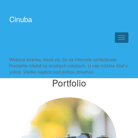
Cinuba
T
o
g
g
Webová stránka, ktorá vie, čo na internete vyhľadávate.
l
Prestaňte hľadať na mnohých miestach. U nás môžete čítať v
e
pokoji. Všetko nájdete pod jednou strechou.
n
Portfolio
a
v
i
g
a
t
i
o
n