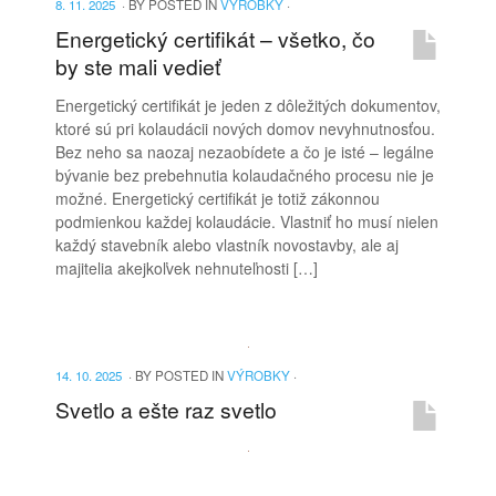
8. 11. 2025
·
BY
POSTED IN
VÝROBKY
·
Energetický certifikát – všetko, čo
by ste mali vedieť
Energetický certifikát je jeden z dôležitých dokumentov,
ktoré sú pri kolaudácii nových domov nevyhnutnosťou.
Bez neho sa naozaj nezaobídete a čo je isté – legálne
bývanie bez prebehnutia kolaudačného procesu nie je
možné. Energetický certifikát je totiž zákonnou
podmienkou každej kolaudácie. Vlastniť ho musí nielen
každý stavebník alebo vlastník novostavby, ale aj
majitelia akejkoľvek nehnuteľnosti […]
14. 10. 2025
·
BY
POSTED IN
VÝROBKY
·
Svetlo a ešte raz svetlo