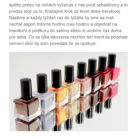
špičky prstov na nohách vyžaruje z nás pocit sebadôvery a to
predsa stojí za to. Kráčajme krok za krom dobe trendovej.
Nájdime si každý týždeň raz do týždňa by sme sa mali
nechať aspoň trištvrte hodinu max hodinu a objednať na
manikúru a pedikúru do salónu alebo si urobme čas doma
pre seba. Čo sa týka lakovania nechtov ten trend sa podstate
nemení skôr by som povedala že sa opakuje.