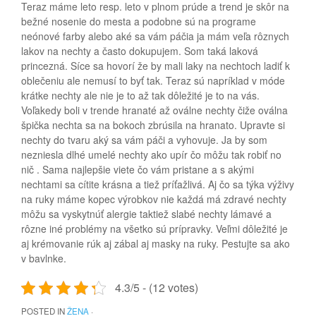
Teraz máme leto resp. leto v plnom prúde a trend je skôr na
bežné nosenie do mesta a podobne sú na programe
neónové farby alebo aké sa vám páčia ja mám veľa rôznych
lakov na nechty a často dokupujem. Som taká laková
princezná. Síce sa hovorí že by mali laky na nechtoch ladiť k
oblečeniu ale nemusí to byť tak. Teraz sú napríklad v móde
krátke nechty ale nie je to až tak dôležité je to na vás.
Voľakedy boli v trende hranaté až oválne nechty čiže oválna
špička nechta sa na bokoch zbrúsila na hranato. Upravte si
nechty do tvaru aký sa vám páči a vyhovuje. Ja by som
nezniesla dlhé umelé nechty ako upír čo môžu tak robiť no
nič . Sama najlepšie viete čo vám pristane a s akými
nechtami sa cítite krásna a tiež príťažlivá. Aj čo sa týka výživy
na ruky máme kopec výrobkov nie každá má zdravé nechty
môžu sa vyskytnúť alergie taktiež slabé nechty lámavé a
rôzne iné problémy na všetko sú prípravky. Veľmi dôležité je
aj krémovanie rúk aj zábal aj masky na ruky. Pestujte sa ako
v bavlnke.
4.3/5 - (12 votes)
POSTED IN
ŽENA
·