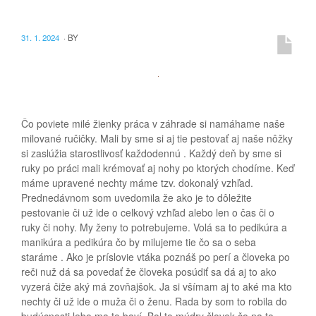
31. 1. 2024
·
BY
Čo poviete milé žienky práca v záhrade si namáhame naše
milované ručičky. Mali by sme si aj tie pestovať aj naše nôžky
si zaslúžia starostlivosť každodennú . Každý deň by sme si
ruky po práci mali krémovať aj nohy po ktorých chodíme. Keď
máme upravené nechty máme tzv. dokonalý vzhľad.
Prednedávnom som uvedomila že ako je to dôležite
pestovanie či už ide o celkový vzhľad alebo len o čas či o
ruky či nohy. My ženy to potrebujeme. Volá sa to pedikúra a
manikúra a pedikúra čo by milujeme tie čo sa o seba
staráme . Ako je príslovie vtáka poznáš po perí a človeka po
reči nuž dá sa povedať že človeka posúdiť sa dá aj to ako
vyzerá čiže aký má zovňajšok. Ja si všímam aj to aké ma kto
nechty či už ide o muža či o ženu. Rada by som to robila do