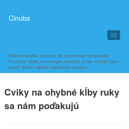
Cinuba
T
o
g
g
Webová stránka, ktorá vie, čo na internete vyhľadávate.
l
Prestaňte hľadať na mnohých miestach. U nás môžete čítať v
e
pokoji. Všetko nájdete pod jednou strechou.
n
a
v
i
Cviky na ohybné kĺby ruky
g
a
sa nám poďakujú
t
i
o
n