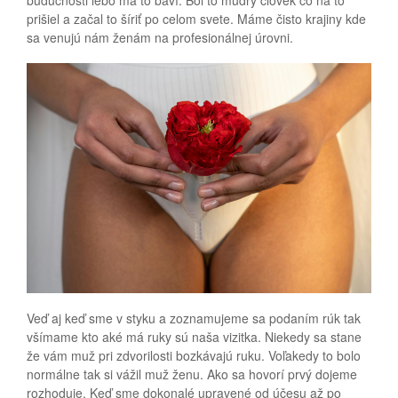
budúcnosti lebo ma to baví. Bol to múdry človek čo na to
prišiel a začal to šíriť po celom svete. Máme čisto krajiny kde
sa venujú nám ženám na profesionálnej úrovni.
Veď aj keď sme v styku a zoznamujeme sa podaním rúk tak
všímame kto aké má ruky sú naša vizitka. Niekedy sa stane
že vám muž pri zdvorilosti bozkávajú ruku. Voľakedy to bolo
normálne tak si vážil muž ženu. Ako sa hovorí prvý dojeme
rozhoduje. Keď sme dokonalé upravené od účesu až po