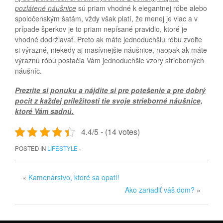
pozlátené náušnice
sú priam vhodné k elegantnej róbe alebo
spoločenským šatám, vždy však platí, že menej je viac a v
prípade šperkov je to priam nepísané pravidlo, ktoré je
vhodné dodržiavať. Preto ak máte jednoduchšiu róbu zvoľte
si výrazné, niekedy aj masívnejšie náušnice, naopak ak máte
výraznú róbu postačia Vám jednoduchšie vzory strieborných
náušníc.
Prezrite si ponuku a nájdite si pre potešenie a pre dobrý
pocit z každej príležitosti tie svoje strieborné náušnice,
ktoré Vám sadnú.
4.4/5 - (14 votes)
POSTED IN
LIFESTYLE
·
«
Kamenárstvo, ktoré sa opatí!
Ako zariadiť váš dom?
»