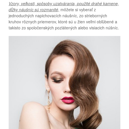
Vzory, veľkosti, spôsoby uzatvárania, použité drahé kamene,
dĺžky náušníc sú rozmanité,
môžete si vyberať z
jednoduchých napichovacích náušníc, zo strieborných
kruhov rôznych priemerov, ktoré sú u žien veľmi obľúbené a
takisto zo spoločenských pozlátených alebo visiacich núšníc.