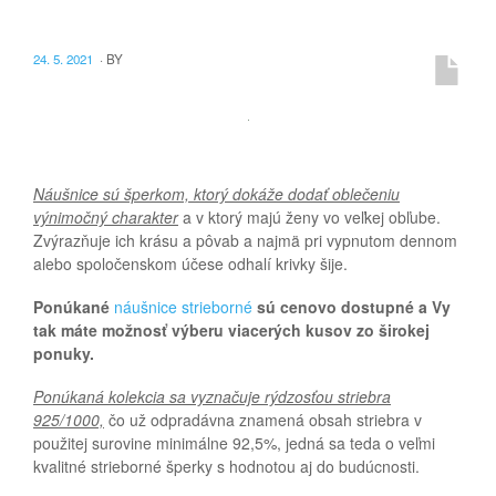
24. 5. 2021
·
BY
Náušnice sú šperkom, ktorý dokáže dodať oblečeniu
výnimočný charakter
a v ktorý majú ženy vo veľkej obľube.
Zvýrazňuje ich krásu a pôvab a najmä pri vypnutom dennom
alebo spoločenskom účese odhalí krivky šije.
Ponúkané
náušnice strieborné
sú cenovo dostupné a Vy
tak máte možnosť výberu viacerých kusov zo širokej
ponuky.
Ponúkaná kolekcia sa vyznačuje rýdzosťou striebra
925/1000,
čo už odpradávna znamená obsah striebra v
použitej surovine minimálne 92,5%, jedná sa teda o veľmi
kvalitné strieborné šperky s hodnotou aj do budúcnosti.