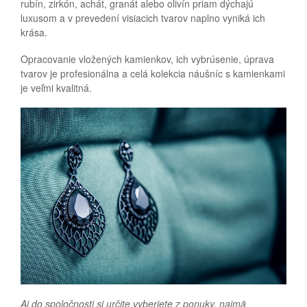
rubín, zirkón, achát, granát alebo olivín priam dýchajú
luxusom a v prevedení visiacich tvarov naplno vyniká ich
krása.
Opracovanie vložených kamienkov, ich vybrúsenie, úprava
tvarov je profesionálna a celá kolekcia náušníc s kamienkami
je veľmi kvalitná.
Aj do spoločnosti si určite vyberiete z ponuky, najmä