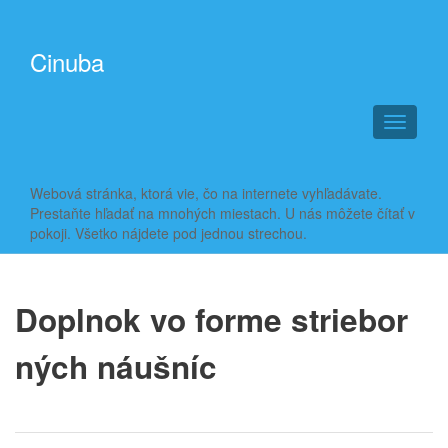
Cinuba
T
o
g
g
Webová stránka, ktorá vie, čo na internete vyhľadávate.
l
Prestaňte hľadať na mnohých miestach. U nás môžete čítať v
e
pokoji. Všetko nájdete pod jednou strechou.
n
a
v
i
Doplnok vo forme striebor
g
a
ných náušníc
t
i
o
n