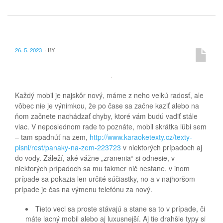
26. 5. 2023
·
BY
Každý mobil je najskôr nový, máme z neho veľkú radosť, ale
vôbec nie je výnimkou, že po čase sa začne kaziť alebo na
ňom začnete nachádzať chyby, ktoré vám budú vadiť stále
viac. V neposlednom rade to poznáte, mobil skrátka ľúbi sem
– tam spadnúť na zem,
http://www.karaoketexty.cz/texty-
pisni/rest/panaky-na-zem-223723
v niektorých prípadoch aj
do vody. Záleží, aké vážne „zranenia“ si odnesie, v
niektorých prípadoch sa mu takmer nič nestane, v inom
prípade sa pokazia len určité súčiastky, no a v najhoršom
prípade je čas na výmenu telefónu za nový.
Tieto veci sa proste stávajú a stane sa to v prípade, či
máte lacný mobil alebo aj luxusnejší. Aj tie drahšie typy si