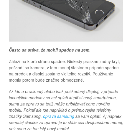
Často sa stáva, že mobil spadne na zem
.
Záleží na ktorú stranu spadne. Niekedy praskne zadný kryt,
poškodí sa kamera, v tom menej šťastnom prípade spadne
na predok a displej zostane viditeľne rozbitý. Používanie
mobilu potom bude značne obmedzené.
Ak ide o prasknutý alebo inak poškodený displej, v prípade
lacnejších modelov sa asi oplatí kúpiť si nový smartphone,
suma za opravu sa totiž môže približovať cene nového
mobilu. Pokiaľ ale ide napríklad o prémiovejšie telefóny
značky Samsung,
oprava samsung
sa vám oplatí. Aj napriek
nemalej čiastke za opravu je to stále cca dvojnásobne menej,
než cena za ten istý nový model.