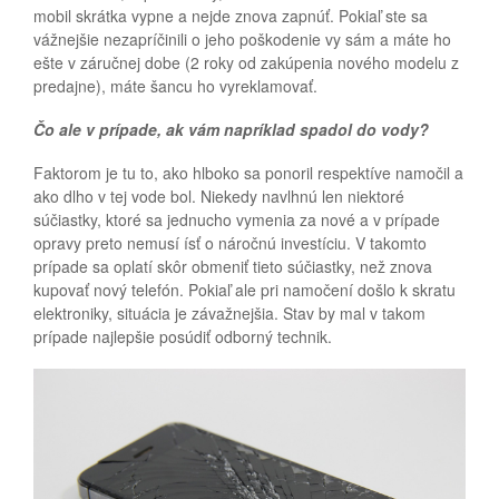
mobil skrátka vypne a nejde znova zapnúť. Pokiaľ ste sa
vážnejšie nezapríčinili o jeho poškodenie vy sám a máte ho
ešte v záručnej dobe (2 roky od zakúpenia nového modelu z
predajne), máte šancu ho vyreklamovať.
Čo ale v prípade, ak vám napríklad spadol do vody?
Faktorom je tu to, ako hlboko sa ponoril respektíve namočil a
ako dlho v tej vode bol. Niekedy navlhnú len niektoré
súčiastky, ktoré sa jednucho vymenia za nové a v prípade
opravy preto nemusí ísť o náročnú investíciu. V takomto
prípade sa oplatí skôr obmeniť tieto súčiastky, než znova
kupovať nový telefón. Pokiaľ ale pri namočení došlo k skratu
elektroniky, situácia je závažnejšia. Stav by mal v takom
prípade najlepšie posúdiť odborný technik.