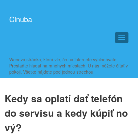
Cinuba
T
o
g
g
Webová stránka, ktorá vie, čo na internete vyhľadávate.
l
Prestaňte hľadať na mnohých miestach. U nás môžete čítať v
e
pokoji. Všetko nájdete pod jednou strechou.
n
a
v
i
Kedy sa oplatí dať telefón
g
a
do servisu a kedy kúpiť no
t
i
vý?
o
n