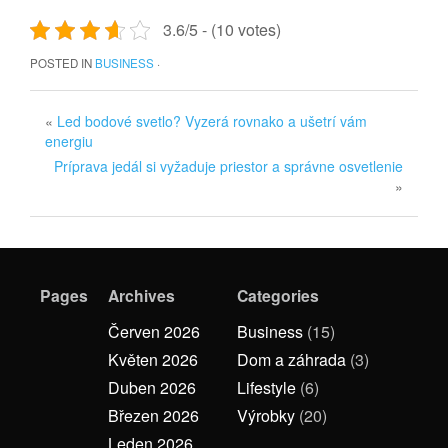
3.6/5 - (10 votes)
POSTED IN
BUSINESS
·
«
Led bodové svetlo? Vyzerá rovnako a ušetrí vám
energiu
Príprava jedál si vyžaduje priestor a správne osvetlenie
»
Pages
Archives
Categories
Červen 2026
Business
(15)
Květen 2026
Dom a záhrada
(3)
Duben 2026
Lifestyle
(6)
Březen 2026
Výrobky
(20)
Leden 2026