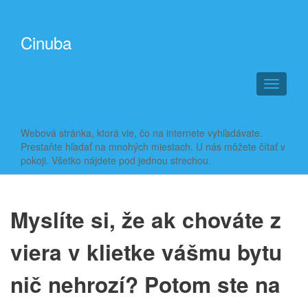
Cinuba
T
o
g
g
Webová stránka, ktorá vie, čo na internete vyhľadávate.
l
Prestaňte hľadať na mnohých miestach. U nás môžete čítať v
e
pokoji. Všetko nájdete pod jednou strechou.
n
a
v
i
Myslíte si, že ak chováte z
g
a
viera v klietke vášmu bytu
t
i
nič nehrozí? Potom ste na
o
n