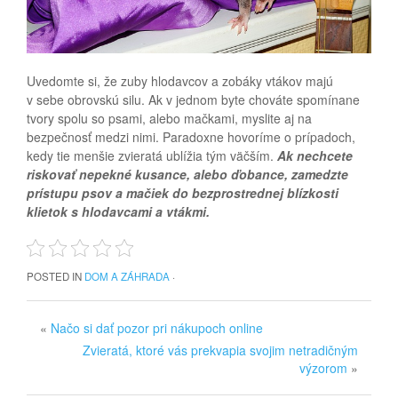
Uvedomte si, že zuby hlodavcov a zobáky vtákov majú
v sebe obrovskú silu. Ak v jednom byte chováte spomínane
tvory spolu so psami, alebo mačkami, myslite aj na
bezpečnosť medzi nimi. Paradoxne hovoríme o prípadoch,
kedy tie menšie zvieratá ublížia tým väčším.
Ak nechcete
riskovať nepekné kusance, alebo ďobance, zamedzte
prístupu psov a mačiek do bezprostrednej blízkosti
klietok s hlodavcami a vtákmi.
POSTED IN
DOM A ZÁHRADA
·
«
Načo si dať pozor pri nákupoch online
Zvieratá, ktoré vás prekvapia svojim netradičným
výzorom
»