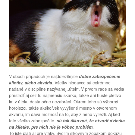
V oboch prípadoch je najdôležitejšie
dobré zabezpečenie
klietky, alebo akvária
. Všetky hlodavce sú extrémne
nadané v disciplíne nazývanej „útek“. V prvom rade sa vedia
prestrčiť aj cez tú najmenšiu škárku, takže ani husté pletivo
im v úteku dostatočne nezabráni. Okrem toho sú výborný
horolezci, takže akékoľvek vyvýšené miesto v otvorenom
akváriu, im dáva možnosť na to, aby z neho vyliezli. Aj keď
toto všetko zabezpečíte,
sú tak šikovné, že otvoriť dvierka
na klietke, pre nich nie je vôbec problém.
To isté platí aj pre vtáky. Svojim šikovným zobákom dokážu