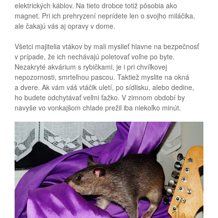
elektrických káblov. Na tieto drobce totiž pôsobia ako
magnet. Pri ich prehryzení neprídete len o svojho miláčika,
ale čakajú vás aj opravy v dome.
Všetci majitelia vtákov by mali myslieť hlavne na bezpečnosť
v prípade, že ich nechávajú poletovať voľne po byte.
Nezakryté akvárium s rybičkami, je i pri chvíľkovej
nepozornosti, smrteľnou pascou. Taktiež myslite na okná
a dvere. Ak vám váš vtáčik uletí, po sídlisku, alebo dedine,
ho budete odchytávať veľmi ťažko. V zimnom období by
navyše vo vonkajšom chlade prežil iba niekoľko minút.