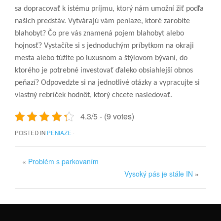
sa dopracovať k istému príjmu, ktorý nám umožní žiť podľa
našich predstáv. Vytvárajú vám peniaze, ktoré zarobíte
blahobyt? Čo pre vás znamená pojem blahobyt alebo
hojnosť? Vystačíte si s jednoduchým príbytkom na okraji
mesta alebo túžite po luxusnom a štýlovom bývaní, do
ktorého je potrebné investovať ďaleko obsiahlejší obnos
peňazí? Odpovedzte si na jednotlivé otázky a vypracujte si
vlastný rebríček hodnôt, ktorý chcete nasledovať.
4.3/5 - (9 votes)
POSTED IN
PENIAZE
·
«
Problém s parkovaním
Vysoký pás je stále IN
»