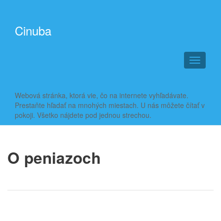
Cinuba
T
o
g
g
Webová stránka, ktorá vie, čo na internete vyhľadávate.
l
Prestaňte hľadať na mnohých miestach. U nás môžete čítať v
e
pokoji. Všetko nájdete pod jednou strechou.
n
a
v
i
O peniazoch
g
a
t
i
o
n