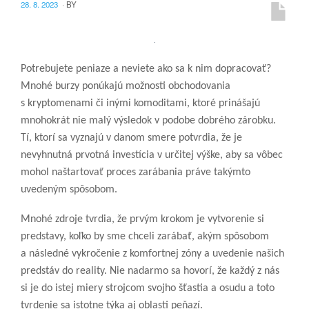
28. 8. 2023
·
BY
Potrebujete peniaze a neviete ako sa k nim dopracovať?
Mnohé burzy ponúkajú možnosti obchodovania
s kryptomenami či inými komoditami, ktoré prinášajú
mnohokrát nie malý výsledok v podobe dobrého zárobku.
Tí, ktorí sa vyznajú v danom smere potvrdia, že je
nevyhnutná prvotná investícia v určitej výške, aby sa vôbec
mohol naštartovať proces zarábania práve takýmto
uvedeným spôsobom.
Mnohé zdroje tvrdia, že prvým krokom je vytvorenie si
predstavy, koľko by sme chceli zarábať, akým spôsobom
a následné vykročenie z komfortnej zóny a uvedenie našich
predstáv do reality. Nie nadarmo sa hovorí, že každý z nás
si je do istej miery strojcom svojho šťastia a osudu a toto
tvrdenie sa istotne týka aj oblasti peňazí.