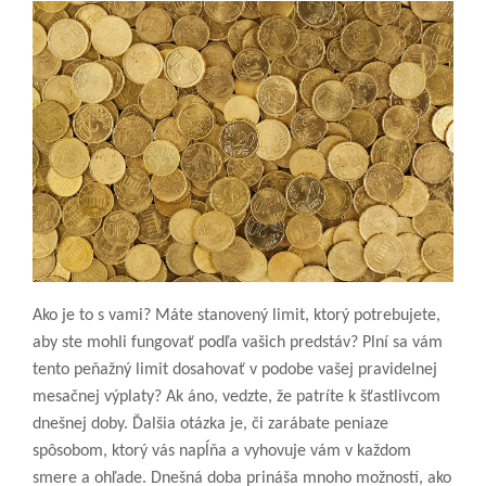
Ako je to s vami? Máte stanovený limit, ktorý potrebujete,
aby ste mohli fungovať podľa vašich predstáv? Plní sa vám
tento peňažný limit dosahovať v podobe vašej pravidelnej
mesačnej výplaty? Ak áno, vedzte, že patríte k šťastlivcom
dnešnej doby. Ďalšia otázka je, či zarábate peniaze
spôsobom, ktorý vás napĺňa a vyhovuje vám v každom
smere a ohľade. Dnešná doba prináša mnoho možností, ako