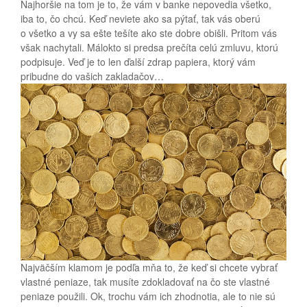
Najhoršie na tom je to, že vám v banke nepovedia všetko,
iba to, čo chcú. Keď neviete ako sa pýtať, tak vás oberú
o všetko a vy sa ešte tešíte ako ste dobre obišli. Pritom vás
však nachytali. Málokto si predsa prečíta celú zmluvu, ktorú
podpisuje. Veď je to len ďalší zdrap papiera, ktorý vám
pribudne do vašich zakladačov…
Najväčším klamom je podľa mňa to, že keď si chcete vybrať
vlastné peniaze, tak musíte zdokladovať na čo ste vlastné
peniaze použili. Ok, trochu vám ich zhodnotia, ale to nie sú