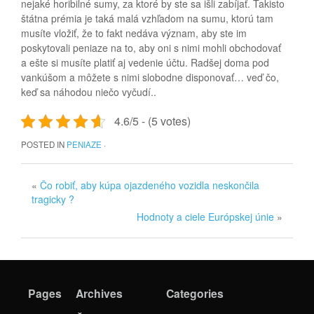
nejaké horibilné sumy, za ktoré by ste sa išli zabíjať. Takisto
štátna prémia je taká malá vzhľadom na sumu, ktorú tam
musíte vložiť, že to fakt nedáva význam, aby ste im
poskytovali peniaze na to, aby oni s nimi mohli obchodovať
a ešte si musíte platiť aj vedenie účtu. Radšej doma pod
vankúšom a môžete s nimi slobodne disponovať… veď čo,
keď sa náhodou niečo vyčudí..
4.6/5 - (5 votes)
POSTED IN
PENIAZE
·
«
Čo robiť, aby kúpa ojazdeného vozidla neskončila
tragicky ?
Hodnoty a ciele Európskej únie
»
Pages
Archives
Categories