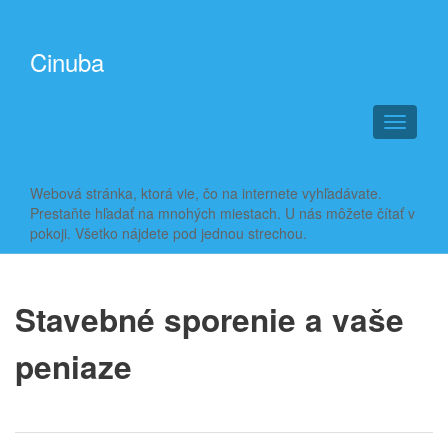
Cinuba
T
o
g
g
Webová stránka, ktorá vie, čo na internete vyhľadávate.
l
Prestaňte hľadať na mnohých miestach. U nás môžete čítať v
e
pokoji. Všetko nájdete pod jednou strechou.
n
a
v
i
Stavebné sporenie a vaše
g
a
peniaze
t
i
o
n