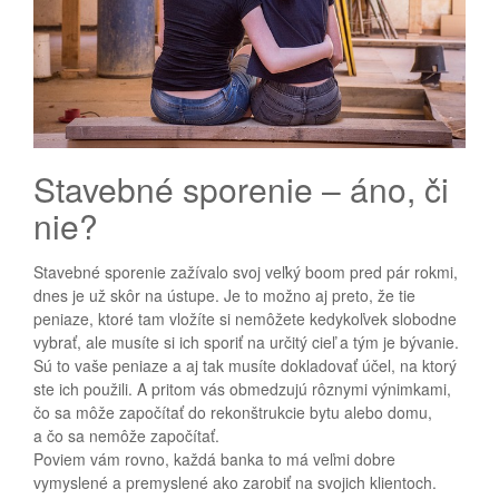
Stavebné sporenie – áno, či
nie?
Stavebné sporenie zažívalo svoj veľký boom pred pár rokmi,
dnes je už skôr na ústupe. Je to možno aj preto, že tie
peniaze, ktoré tam vložíte si nemôžete kedykoľvek slobodne
vybrať, ale musíte si ich sporiť na určitý cieľ a tým je bývanie.
Sú to vaše peniaze a aj tak musíte dokladovať účel, na ktorý
ste ich použili. A pritom vás obmedzujú rôznymi výnimkami,
čo sa môže započítať do rekonštrukcie bytu alebo domu,
a čo sa nemôže započítať.
Poviem vám rovno, každá banka to má veľmi dobre
vymyslené a premyslené ako zarobiť na svojich klientoch.