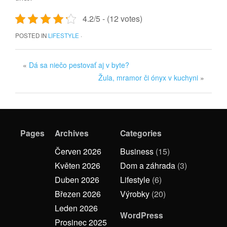
4.2/5 - (12 votes)
POSTED IN
LIFESTYLE
·
«
Dá sa niečo pestovať aj v byte?
Žula, mramor či ónyx v kuchyni
»
Pages
Archives
Categories
Červen 2026
Business
(15)
Květen 2026
Dom a záhrada
(3)
Duben 2026
Lifestyle
(6)
Březen 2026
Výrobky
(20)
Leden 2026
WordPress
Prosinec 2025