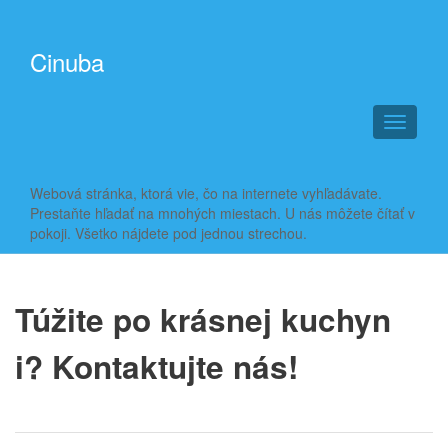
Cinuba
T
o
g
g
Webová stránka, ktorá vie, čo na internete vyhľadávate.
l
Prestaňte hľadať na mnohých miestach. U nás môžete čítať v
e
pokoji. Všetko nájdete pod jednou strechou.
n
a
v
i
Túžite po krásnej kuchyn
g
a
i? Kontaktujte nás!
t
i
o
n