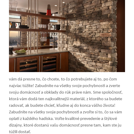
vám dá presne to, čo chcete, to čo potrebujete aj to, po čom
najviac túžite! Zabudnite na všetky svoje pochybnosti a zverte
svoju domácnosť a obklady do rúk práve nám. Sme spoločnosť,
ktorá vám dodá ten najkvalitnejší materiál, z ktorého sa budete
radovať, ak budete chcieť, kľudne aj do konca vášho života!
Zabudnite na všetky svoje pochybnosti a zvoľte si to, čo sa vám
oplatí z každého hadiska. Voľte kvalitné prevedenie a štýlové
dizajny, ktoré dostanú vašu domácnosť presne tam, kam ste ju
túžili dostať.