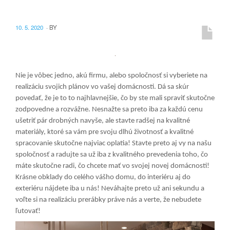
10. 5. 2020
·
BY
Nie je vôbec jedno, akú firmu, alebo spoločnosť si vyberiete na
realizáciu svojich plánov vo vašej domácnosti. Dá sa skúr
povedať, že je to to najhlavnejšie, čo by ste mali spraviť skutočne
zodpovedne a rozvážne. Nesnažte sa preto iba za každú cenu
ušetriť pár drobných navyše, ale stavte radšej na kvalitné
materiály, ktoré sa vám pre svoju dlhú životnosť a kvalitné
spracovanie skutočne najviac oplatia! Stavte preto aj vy na našu
spoločnosť a radujte sa už iba z kvalitného prevedenia toho, čo
máte skutočne radi, čo chcete mať vo svojej novej domácnosti!
Krásne obklady do celého vášho domu, do interiéru aj do
exteriéru nájdete iba u nás! Neváhajte preto už ani sekundu a
voľte si na realizáciu prerábky práve nás a verte, že nebudete
ľutovať!