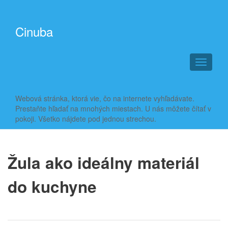
Cinuba
T
o
g
g
Webová stránka, ktorá vie, čo na internete vyhľadávate.
l
Prestaňte hľadať na mnohých miestach. U nás môžete čítať v
e
pokoji. Všetko nájdete pod jednou strechou.
n
a
v
i
Žula ako ideálny materiál
g
a
do kuchyne
t
i
o
n