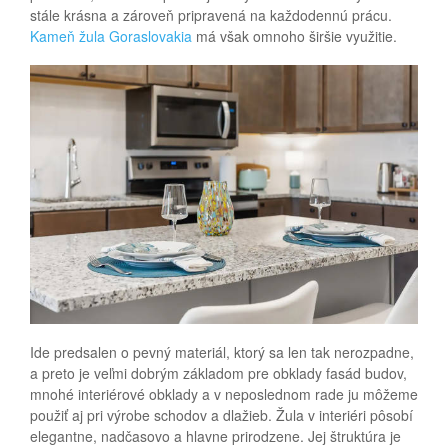
stále krásna a zároveň pripravená na každodennú prácu.
Kameň žula Goraslovakia
má však omnoho širšie využitie.
Ide predsalen o pevný materiál, ktorý sa len tak nerozpadne,
a preto je veľmi dobrým základom pre obklady fasád budov,
mnohé interiérové obklady a v neposlednom rade ju môžeme
použiť aj pri výrobe schodov a dlažieb. Žula v interiéri pôsobí
elegantne, nadčasovo a hlavne prirodzene. Jej štruktúra je