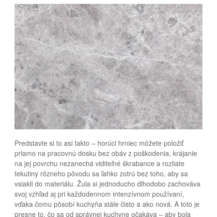
Predstavte si to asi takto – horúci hrniec môžete položiť
priamo na pracovnú dosku bez obáv z poškodenia, krájanie
na jej povrchu nezanechá viditeľné škrabance a rozliate
tekutiny rôzneho pôvodu sa ľahko zotrú bez toho, aby sa
vsiakli do materiálu. Žula si jednoducho dlhodobo zachováva
svoj vzhľad aj pri každodennom intenzívnom používaní,
vďaka čomu pôsobí kuchyňa stále čisto a ako nová. A toto je
presne to, čo sa od správnej kuchyne očakáva – aby bola