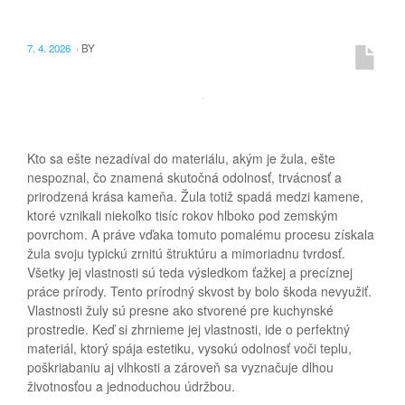
7. 4. 2026
·
BY
Kto sa ešte nezadíval do materiálu, akým je žula, ešte
nespoznal, čo znamená skutočná odolnosť, trvácnosť a
prirodzená krása kameňa. Žula totiž spadá medzi kamene,
ktoré vznikali niekoľko tisíc rokov hlboko pod zemským
povrchom. A práve vďaka tomuto pomalému procesu získala
žula svoju typickú zrnitú štruktúru a mimoriadnu tvrdosť.
Všetky jej vlastnosti sú teda výsledkom ťažkej a precíznej
práce prírody. Tento prírodný skvost by bolo škoda nevyužiť.
Vlastnosti žuly sú presne ako stvorené pre kuchynské
prostredie. Keď si zhrnieme jej vlastnosti, ide o perfektný
materiál, ktorý spája estetiku, vysokú odolnosť voči teplu,
poškriabaniu aj vlhkosti a zároveň sa vyznačuje dlhou
životnosťou a jednoduchou údržbou.