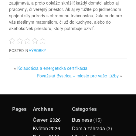
zaujímavá, a preto dokáže skrášliť každý domáci alebo aj
pracovný, či verejný priestor. Ak aj vy túžite po jedinečnom
spojení sily prírody s ohromnou trvácnosťou, žula bude pre
vás ideálnym materiálom, či už do kuchyne, alebo do
akéhokoľvek priestoru, ktorý potrebuje oživiť.
POSTED IN
VÝROBKY
·
«
Kolaudácia a energetická certifikácia
Považská Bystrica – miesto pre vaše túžby
»
Pages
Archives
Categories
Červen 2026
Business
(15)
Květen 2026
Dom a záhrada
(3)