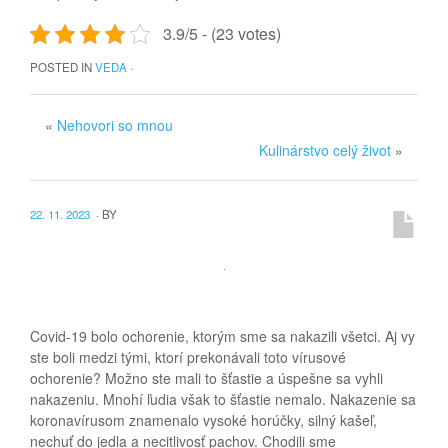
3.9/5 - (23 votes)
POSTED IN
VEDA
·
«
Nehovori so mnou
Kulinárstvo celý život
»
22. 11. 2023
·
BY
Covid-19 bolo ochorenie, ktorým sme sa nakazili všetci. Aj vy
ste boli medzi tými, ktorí prekonávali toto vírusové
ochorenie? Možno ste mali to šťastie a úspešne sa vyhli
nakazeniu. Mnohí ľudia však to šťastie nemalo. Nakazenie sa
koronavírusom znamenalo vysoké horúčky, silný kašeľ,
nechuť do jedla a necitlivosť pachov.
Chodili sme