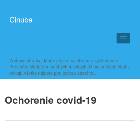
Cinuba
T
o
g
g
Webová stránka, ktorá vie, čo na internete vyhľadávate.
l
Prestaňte hľadať na mnohých miestach. U nás môžete čítať v
e
pokoji. Všetko nájdete pod jednou strechou.
n
a
v
i
Ochorenie covid-19
g
a
t
i
o
n