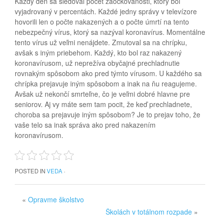
Každý deň sa sledoval počet zaočkovanosti, ktorý bol
vyjadrovaný v percentách. Každé jedny správy v televízore
hovorili len o počte nakazených a o počte úmrtí na tento
nebezpečný vírus, ktorý sa nazýval koronavírus. Momentálne
tento vírus už veľmi nenájdete. Zmutoval sa na chrípku,
avšak s iným priebehom. Každý, kto bol raz nakazený
koronavírusom, už neprežíva obyčajné prechladnutie
rovnakým spôsobom ako pred týmto vírusom. U každého sa
chrípka prejavuje iným spôsobom a inak na ňu reagujeme.
Avšak už nekončí smrteľne, čo je veľmi dobré hlavne pre
seniorov.
Aj vy máte sem tam pocit, že keď prechladnete,
choroba sa prejavuje iným spôsobom? Je to prejav toho, že
vaše telo sa inak správa ako pred nakazením
koronavírusom.
POSTED IN
VEDA
·
«
Opravme školstvo
Školách v totálnom rozpade
»