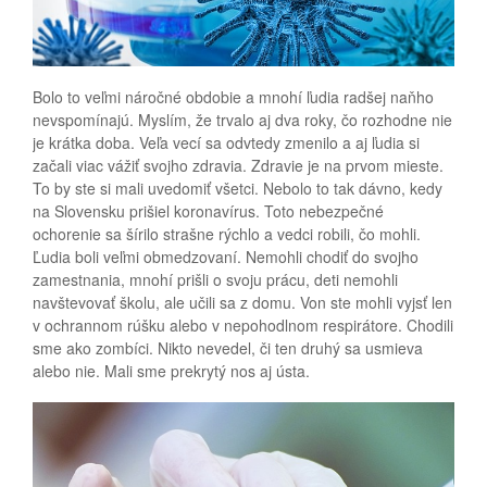
Bolo to veľmi náročné obdobie a mnohí ľudia radšej naňho
nevspomínajú. Myslím, že trvalo aj dva roky, čo rozhodne nie
je krátka doba. Veľa vecí sa odvtedy zmenilo a aj ľudia si
začali viac vážiť svojho zdravia. Zdravie je na prvom mieste.
To by ste si mali uvedomiť všetci. Nebolo to tak dávno, kedy
na Slovensku prišiel koronavírus. Toto nebezpečné
ochorenie sa šírilo strašne rýchlo a vedci robili, čo mohli.
Ľudia boli veľmi obmedzovaní. Nemohli chodiť do svojho
zamestnania, mnohí prišli o svoju prácu, deti nemohli
navštevovať školu, ale učili sa z domu. Von ste mohli vyjsť len
v ochrannom rúšku alebo v nepohodlnom respirátore. Chodili
sme ako zombíci. Nikto nevedel, či ten druhý sa usmieva
alebo nie. Mali sme prekrytý nos aj ústa.