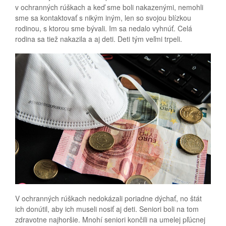
v ochranných rúškach a keď sme boli nakazenými, nemohli
sme sa kontaktovať s nikým iným, len so svojou blízkou
rodinou, s ktorou sme bývali. Im sa nedalo vyhnúť. Celá
rodina sa tiež nakazila a aj deti. Deti tým veľmi trpeli.
V ochranných rúškach nedokázali poriadne dýchať, no štát
ich donútil, aby ich museli nosiť aj deti. Seniori boli na tom
zdravotne najhoršie. Mnohí seniori končili na umelej pľúcnej