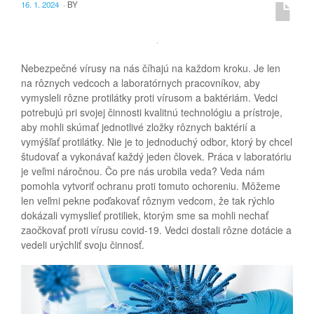
16. 1. 2024
·
BY
Nebezpečné vírusy na nás číhajú na každom kroku. Je len
na rôznych vedcoch a laboratórnych pracovníkov, aby
vymysleli rôzne protilátky proti vírusom a baktériám. Vedci
potrebujú pri svojej činnosti kvalitnú technológiu a prístroje,
aby mohli skúmať jednotlivé zložky rôznych baktérií a
vymýšľať protilátky. Nie je to jednoduchý odbor, ktorý by chcel
študovať a vykonávať každý jeden človek. Práca v laboratóriu
je veľmi náročnou. Čo pre nás urobila veda? Veda nám
pomohla vytvoriť ochranu proti tomuto ochoreniu. Môžeme
len veľmi pekne poďakovať rôznym vedcom, že tak rýchlo
dokázali vymyslieť protiliek, ktorým sme sa mohli nechať
zaočkovať proti vírusu covid-19. Vedci dostali rôzne dotácie a
vedeli urýchliť svoju činnosť.